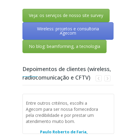
Veja: os serviços de nosso site survey
Wireless: projetos e consultoria
Agecom
No blog: beamforming, a tecnologia
Depoimentos de clientes (wireless,
radiocomunicação e CFTV)
Entre outros critérios, escolhi a
Excelent
Agecom para ser nossa fornecedora
fornecim
pela credibilidade e por prestar um
para nos
atendimento muito bom.
atendidos
eficaz. I
Paulo Roberto de Faria,