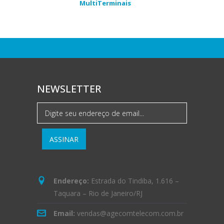
MultiTerminais
NEWSLETTER
Endereço:
Estrada do Tindiba, 1.616 –
Taquara – Rio de Janeiro/RJ
Email:
vendas@agecomtelecom.com.br