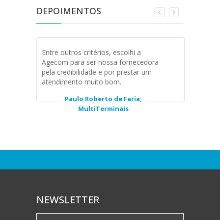
DEPOIMENTOS
Entre outros critérios, escolhi a
Excelent
Agecom para ser nossa fornecedora
fornecim
pela credibilidade e por prestar um
para nos
atendimento muito bom.
atendidos
eficaz. I
Paulo Roberto de Faria,
MultiTerminais
NEWSLETTER